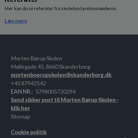
Her kan du se referater fra skolebestyrelsesmøderne.
Læs mere
Morten Børup Skolen
Møllegade 45, 8660 Skanderborg
mortenboerupskolen@skanderborg.dk
+45 87942542
EAN NR.
5798005720294
Send sikker post til Morten Børup Skolen -
klik her
Sitemap
Cookie politik