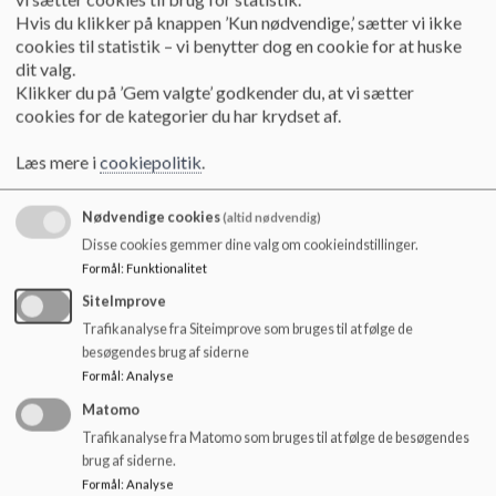
Hvis du klikker på knappen ’Kun nødvendige,’ sætter vi ikke
cookies til statistik – vi benytter dog en cookie for at huske
dit valg.
Skoleindskrivning
Klikker du på ’Gem valgte’ godkender du, at vi sætter
cookies for de kategorier du har krydset af.
Vejledning til indskrivning
Læs mere
Læs mere i
cookiepolitik
.
Nødvendige cookies
(altid nødvendig)
Disse cookies gemmer dine valg om cookieindstillinger.
Formål
:
Funktionalitet
SiteImprove
Trafikanalyse fra Siteimprove som bruges til at følge de
besøgendes brug af siderne
Formål
:
Analyse
Matomo
Trafikanalyse fra Matomo som bruges til at følge de besøgendes
brug af siderne.
Formål
:
Analyse