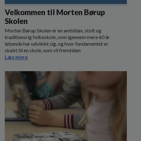
o
l
Velkommen til Morten Børup
d
Skolen
e
t
Morten Børup Skolen er en ambitiøs, stolt og
traditionsrig folkeskole, som igennem mere 60 år
løbende har udviklet sig, og hvor fundamentet er
skabt til en skole, som vil fremtiden
Læs mere