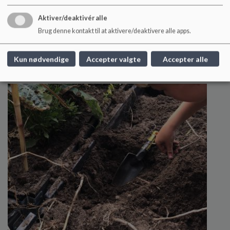
Aktiver/deaktivér alle
Kantinen
Brug denne kontakt til at aktivere/deaktivere alle apps.
Kantinen er udmærket med en Elite Smily. Du kan se
prisliste her
Kun nødvendige
Accepter valgte
Accepter alle
Læs mere